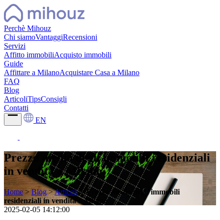
Perchè Mihouz
Chi siamo
Vantaggi
Recensioni
Servizi
Affitto immobili
Acquisto immobili
Guide
Affittare a Milano
Acquistare Casa a Milano
FAQ
Blog
Articoli
Tips
Consigli
Contatti
EN
Prezzo medio degli immobili residenziali
in vendita a Milano
Home
>
Blog
>
Articoli
>
Prezzo medio degli immobili
residenziali in vendita a Milano
2025-02-05 14:12:00